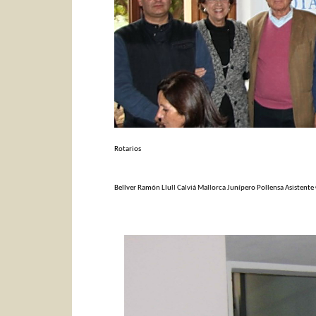
Rotarios
Bellver
Ramón Llull
Calviá M
allorca
Junípero
Pollensa
Asistent