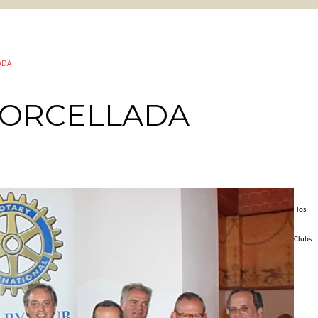
ADA
 PORCELLADA
los
Clubs