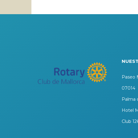
NUEST
Paseo M
07014
Palma d
Hotel M
Club 12