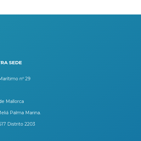
RA SEDE
arítimo nº 29
e Mallorca
eliá Palma Marina.
617 Distrito 2203