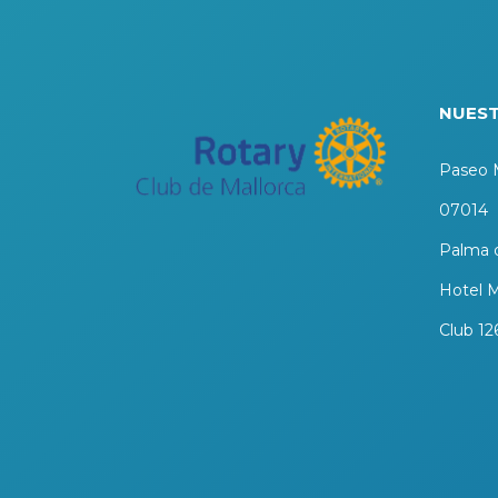
NUEST
Paseo M
07014
Palma d
Hotel M
Club 12