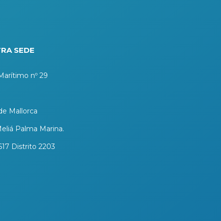
RA SEDE
arítimo nº 29
e Mallorca
eliá Palma Marina.
617 Distrito 2203