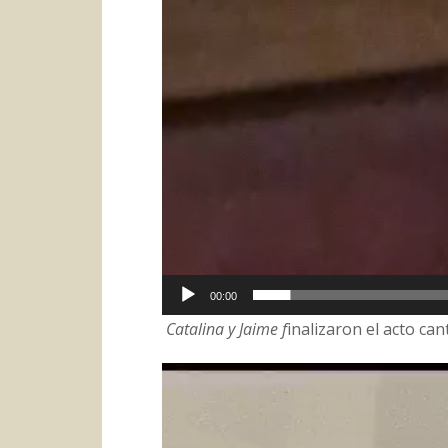
00:00
Catalina y Jaime f
inalizaron el acto ca
Reproductor
de
vídeo