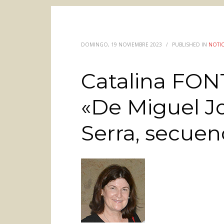
DOMINGO, 19 NOVIEMBRE 2023
/
PUBLISHED IN
NOTIC
Catalina FONT
«De Miguel J
Serra, secuenc