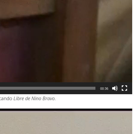
00:36
ntando
Libre de Nino Bravo
.