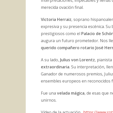
interpretaciones, impecables y llenas
merecida ovación final.
Victoria Herraiz
, soprano hispanoalem
expresiva y su presencia escénica. Su 
prestigiosos como el
Palacio de Schö
augura un futuro prometedor. Nos llen
querido compañero rotario José Herr
A su lado,
Julius von Lorentz
, pianist
extraordinaria
. Su interpretación, lle
Ganador de numerosos premios, Julius
ensembles europeos en reconocidos f
Fue una
velada mágica
, de esas que 
unirnos.
Vídeo de la actuación.
https://www.ro