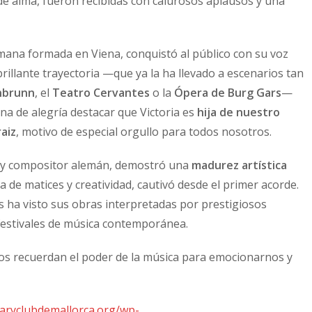
 de alma, fueron recibidas con calurosos aplausos y una
ana formada en Viena, conquistó al público con su voz
brillante trayectoria —que ya la ha llevado a escenarios tan
nbrunn
, el
Teatro Cervantes
o la
Ópera de Burg Gars
—
a de alegría destacar que Victoria es
hija de nuestro
aiz
, motivo de especial orgullo para todos nosotros.
a y compositor alemán, demostró una
madurez artística
na de matices y creatividad, cautivó desde el primer acorde.
 ha visto sus obras interpretadas por prestigiosos
estivales de música contemporánea.
nos recuerdan el poder de la música para emocionarnos y
taryclubdemallorca.org/wp-