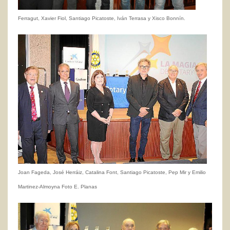
Ferragut, Xavier Fiol, Santiago Picatoste, Iván Terrasa y Xisco Bonnín.
Joan Fageda, José Herráiz, Catalina Font, Santiago Picatoste, Pep Mir y Emilio
Martinez-Almoyna Foto E. Planas